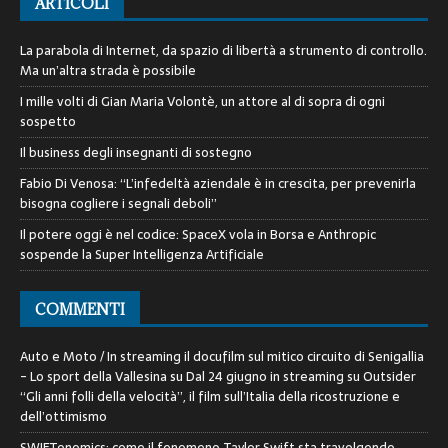
ARTICOLI
La parabola di Internet, da spazio di libertà a strumento di controllo.
Ma un’altra strada è possibile
I mille volti di Gian Maria Volontè, un attore al di sopra di ogni
sospetto
Il business degli insegnanti di sostegno
Fabio Di Venosa: “L’infedeltà aziendale è in crescita, per prevenirla
bisogna cogliere i segnali deboli”
Il potere oggi è nel codice: SpaceX vola in Borsa e Anthropic
sospende la Super Intelligenza Artificiale
COMMENTI
Auto e Moto / In streaming il docufilm sul mitico circuito di Senigallia
- Lo sport della Vallesina
su
Dal 24 giugno in streaming su Outsider
“Gli anni folli della velocità”, il film sull’Italia della ricostruzione e
dell’ottimismo
SWIFTonomics: come il fenomeno Taylor Swift sta travolgendo