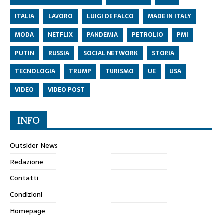
ITALIA
LAVORO
LUIGI DE FALCO
MADE IN ITALY
MODA
NETFLIX
PANDEMIA
PETROLIO
PMI
PUTIN
RUSSIA
SOCIAL NETWORK
STORIA
TECNOLOGIA
TRUMP
TURISMO
UE
USA
VIDEO
VIDEO POST
INFO
Outsider News
Redazione
Contatti
Condizioni
Homepage