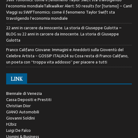
l’economia mondialeTalkwalker Alert: 50 results for [turismo] – Canil
Viaggi
su
SWIFTonomics: come il fenomeno Taylor Swift sta
travolgendo l’economia mondiale
22 anni in carcere da innocente. La storia di Giuseppe Gulotta –
BLOG
su
22 anni in carcere da innocente. La storia di Giuseppe
Gulotta
Franco Califano Giovane: Immagini e Aneddoti sulla Gioventù del
Celebre Artista - GOSSIP ITALIA24
su
Cosa resta di Franco Califano,
un poeta con “troppa vita addosso” per piacere a tutti
LINK
Biennale di Venezia
Cassa Depositi e Prestiti
Christian Dior
GIANO Automobili
Giovanni Soldini
H2biz
Luigi De Falco
Uomini & Business