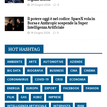
29 Giugno 2026
0
Il potere oggi è nel codice: SpaceX vola in
Borsa e Anthropic sospende la Super
Intelligenza Artificiale
14 Giugno 2026
0
HOT HASHTAG
AMBIENTE
ARTE
AUTOMOTIVE
AZIENDE
BIG DATA
BIOGRAFIA
BUSINESS
CINA
CINEMA
CORONAVIRUS
COVID-19
CRISI
ECONOMIA
ENERGIA
EUROPA
EXPORT
FACEBOOK
FASHION
FILM
GAS
H2BIZ
IMPRESE
INTELLIGENZA ARTIFICIALE
INTERVISTA
IRAN