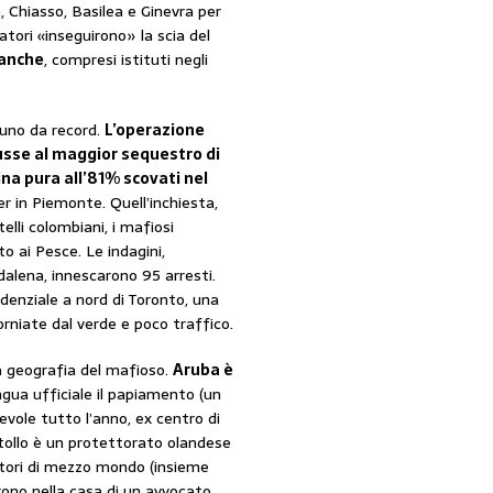
, Chiasso, Basilea e Ginevra per
gatori «inseguirono» la scia del
banche
, compresi istituti negli
 uno da record.
L’operazione
usse al maggior sequestro di
aina pura all’81% scovati nel
er in Piemonte. Quell’inchiesta,
elli colombiani, i mafiosi
o ai Pesce. Le indagini,
alena, innescarono 95 arresti.
enziale a nord di Toronto, una
torniate dal verde e poco traffico.
a geografia del mafioso.
Aruba è
ingua ufficiale il papiamento (un
evole tutto l’anno, ex centro di
’atollo è un protettorato olandese
atori di mezzo mondo (insieme
irono nella casa di un avvocato