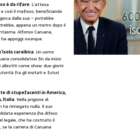
sso è da rifare
. L’attesa
 e così il mafioso, beneficiando
 gioca dalla sua – potrebbe
otrebbe, appena un metro dopo il
fantasma. Alfonso Caruana,
 ha appoggi ovunque.
’isola caraibica
. Un uomo
uana consolidatosi fin da inizio
allestiti come show: due giorni
orità fra gli invitati e futuri
te di stupefacenti in America,
 Italia
. Nella prigione di
ha rinnegato nulla. Il suo
olidata esperienza (ha difeso
l legale, che ha costruito il
, se la carriera di Caruana