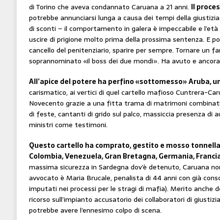
di Torino che aveva condannato Caruana a 21 anni.
Il proce
potrebbe annunciarsi lunga a causa dei tempi della giustizia
di sconti – il comportamento in galera è impeccabile e l’età
uscire di prigione molto prima della prossima sentenza. E p
cancello del penitenziario, sparire per sempre. Tornare un 
soprannominato «il boss dei due mondi». Ha avuto e ancora
All’apice del potere ha perfino «sottomesso» Aruba, un
carismatico, ai vertici di quel cartello mafioso Cuntrera-Car
Novecento grazie a una fitta trama di matrimoni combinati 
di feste, cantanti di grido sul palco, massiccia presenza di aut
ministri come testimoni.
Questo cartello ha comprato, gestito e mosso tonnella
Colombia, Venezuela, Gran Bretagna, Germania, Francia,
massima sicurezza in Sardegna dov’è detenuto, Caruana non 
avvocato è Maria Brucale, penalista di 44 anni con già cons
imputati nei processi per le stragi di mafia). Merito anche de
ricorso sull’impianto accusatorio dei collaboratori di giustizia
potrebbe avere l’ennesimo colpo di scena.