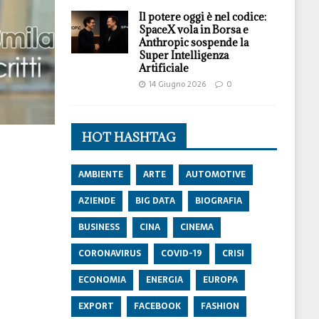
Il potere oggi è nel codice:
SpaceX vola in Borsa e
Anthropic sospende la
Super Intelligenza
Artificiale
14 Giugno 2026
0
HOT HASHTAG
AMBIENTE
ARTE
AUTOMOTIVE
AZIENDE
BIG DATA
BIOGRAFIA
BUSINESS
CINA
CINEMA
CORONAVIRUS
COVID-19
CRISI
ECONOMIA
ENERGIA
EUROPA
EXPORT
FACEBOOK
FASHION