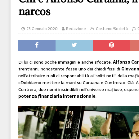
[ 14 Giugno 2026 ]
Il potere oggi è nel codice
narcos
HI-TECH
[ 7 Febbraio 2020 ]
Nato con l’Austria-Ungheria
23 Gennaio 2020
Redazione
Costume/Società
viveva nel futuro
ARTE
Di lui ci sono poche immagini e anche sfocate.
Alfonso Ca
trent’anni, nonostante fosse uno dei chiodi fissi di
Giovann
nell’attribuire ruoli di responsabilità ai”soliti noti” della mafia
«Dobbiamo mettere la mani su Caruana e Cuntrera». Già, A
Cuntrera, due nomi inscindibili nell’universo mafioso, espone
potenza finanziaria internazionale
.