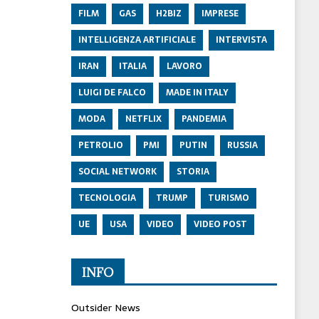
FILM
GAS
H2BIZ
IMPRESE
INTELLIGENZA ARTIFICIALE
INTERVISTA
IRAN
ITALIA
LAVORO
LUIGI DE FALCO
MADE IN ITALY
MODA
NETFLIX
PANDEMIA
PETROLIO
PMI
PUTIN
RUSSIA
SOCIAL NETWORK
STORIA
TECNOLOGIA
TRUMP
TURISMO
UE
USA
VIDEO
VIDEO POST
INFO
Outsider News