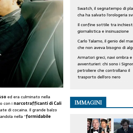
Swatch, il segnatempo di pla
cha ha salvato l’orologeria sv
Il confine sottile tra inchies
giornalistica e insinuazione
Carlo Talamo, il genio del ma
che non aveva bisogno di alg
Armatori greci, navi ombra e
avventurieri: chi sono i Signor
petroliere che controllano il
trasporto dell’oro nero
sso
ed era culminato nella
IMMAGINI
do con i
narcotrafficanti di Cali
late di cocaina. Il grande balzo
andola nella “
formidabile