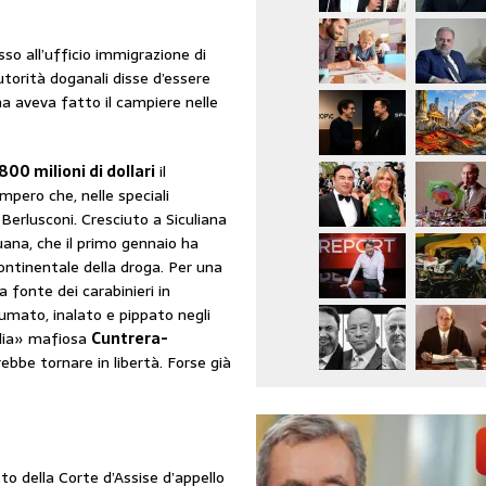
so all’ufficio immigrazione di
autorità doganali disse d’essere
ana aveva fatto il campiere nelle
 800 milioni di dollari
il
mpero che, nelle speciali
o Berlusconi. Cresciuto a Siculiana
uana, che il primo gennaio ha
ntinentale della droga. Per una
 fonte dei carabinieri in
umato, inalato e pippato negli
glia» mafiosa
Cuntrera-
bbe tornare in libertà. Forse già
to della Corte d’Assise d’appello