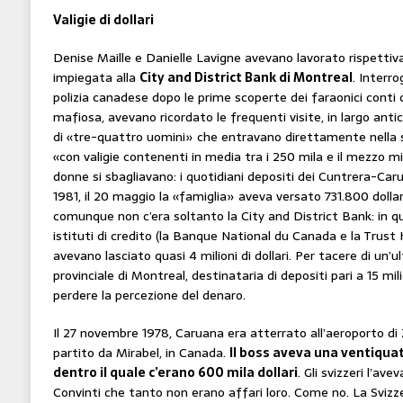
Valigie di dollari
Denise Maille e Danielle Lavigne avevano lavorato rispett
impiegata alla
City and District Bank di Montreal
. Interr
polizia canadese dopo le prime scoperte dei faraonici conti 
mafiosa, avevano ricordato le frequenti visite, in largo antici
di «tre-quattro uomini» che entravano direttamente nella s
«con valigie contenenti in media tra i 250 mila e il mezzo mil
donne si sbagliavano: i quotidiani depositi dei Cuntrera-Caru
1981, il 20 maggio la «famiglia» aveva versato 731.800 dollari
comunque non c’era soltanto la City and District Bank: in que
istituti di credito (la Banque National du Canada e la Trust 
avevano lasciato quasi 4 milioni di dollari. Per tacere di un’u
provinciale di Montreal, destinataria di depositi pari a 15 milio
perdere la percezione del denaro.
Il 27 novembre 1978, Caruana era atterrato all’aeroporto di 
partito da Mirabel, in Canada.
Il boss aveva una ventiqua
dentro il quale c’erano 600 mila dollari
. Gli svizzeri l’a
Convinti che tanto non erano affari loro. Come no. La Svizze