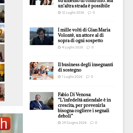
strumento di controllo. Ma
un’altra strada è possibile
12 Luglio 2026
0
I mille volti di Gian Maria
Volontè, un attore al di
sopra di ogni sospetto
4 Luglio 2026
0
Il business degli insegnanti
di sostegno
1 Luglio 2026
0
Fabio Di Venosa:
“L’infedeltà aziendale è in
crescita, per prevenirla
bisogna cogliere i segnali
deboli”
29 Giugno 2026
0