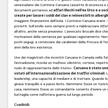
venezuelano dei Cuntrera-Caruana cassette di sicurezza e 
documenti portarono ad
affari illeciti nell’ex Urss e a s
create per lavare i soldi del clan e reinvestirli in albergh
maggiore finanziatore dell’isola. I Cuntrera-Caruana erano –
protetti. Sull’atollo sono sempre pronti a riabbracciare A
all’altro, anche senza preavviso. L’avvocato Brucale dice ch
motivazioni della sentenza per qualsiasi ragionamento. Non è
pochi segugi, a cominciare dai carabinieri della Procura di T
anni della loro esistenza.
Uno dei magistrati che incontrò Caruana in Canada nella fat
l’estradizione, ricorda un mafioso «distinto, cortese, rispett
ruolo di rappresentante dello Stato».
Caruana è stato uno 
votati all’internazionalizzazione dei traffici criminali
. 
leadership, una capacità di mediare e di trattare. Quando lo
girava tranquillo e a passo lento. Nemmeno fosse un turista 
casa; nemmeno fosse un comandante convinto d’avere un ese
battaglia come nell’intera guerra sul lungo periodo.
Condividi: