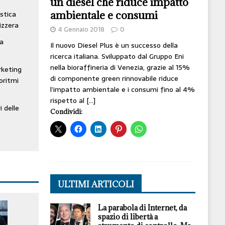
un diesel che riduce impatto
ambientale e consumi
stica
izzera
4 Gennaio 2018
0
ta
Il nuovo Diesel Plus è un successo della
ricerca italiana. Sviluppato dal Gruppo Eni
nella bioraffineria di Venezia, grazie al 15%
rketing
di componente green rinnovabile riduce
oritmi
l’impatto ambientale e i consumi fino al 4%
rispetto al
[…]
i delle
Condividi:
ULTIMI ARTICOLI
La parabola di Internet, da
spazio di libertà a