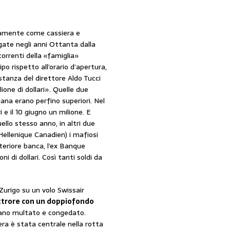
ivamente come cassiera e
ogate negli anni Ottanta dalla
correnti della «famiglia»
po rispetto all’orario d’apertura,
tanza del direttore Aldo Tucci
ione di dollari». Quelle due
ana erano perfino superiori. Nel
 e il 10 giugno un milione. E
llo stesso anno, in altri due
Hellenique Canadien) i mafiosi
lteriore banca, l’ex Banque
ni di dollari. Così tanti soldi da
Zurigo su un volo Swissair
ttrore con un doppiofondo
vevano multato e congedato.
ra è stata centrale nella rotta