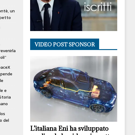
lontè, un
spetto
i
à
VIDEO POST SPONSOR
revenirla
oli”
SpaceX
ospende
le
le e
Storia
mano
los
o del
L’italiana Eni ha sviluppato