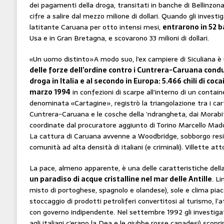
dei pagamenti della droga, transitati in banche di Bellinzona
cifre a salire dal mezzo milione di dollari. Quando gli investi
latitante Caruana per otto intensi mesi,
entrarono in 52 
Usa e in Gran Bretagna, e scovarono 33 milioni di dollari.
«Un uomo distinto»A modo suo, l’ex campiere di Siculiana è
delle forze dell’ordine contro i Cuntrera-Caruana cond
droga in Italia e al secondo in Europa: 5.466 chili di coc
marzo 1994
in confezioni di scarpe all’interno di un contain
denominata «Cartagine», registrò la triangolazione tra i cart
Cuntrera-Caruana e le cosche della ’ndrangheta, dai Morabit
coordinate dal procuratore aggiunto di Torino Marcello Madd
La cattura di Caruana avvenne a Woodbridge, sobborgo resid
comunità ad alta densità di italiani (e criminali). Villette at
La pace, almeno apparente, è una delle caratteristiche dell
un paradiso di acque cristalline nel mar delle Antille
. L
misto di portoghese, spagnolo e olandese), sole e clima piac
stoccaggio di prodotti petroliferi convertitosi al turismo, l
con governo indipendente. Nel settembre 1992 gli investig
agli italiani c’erano la Dea e le giubbe rosse canadesi) scopr