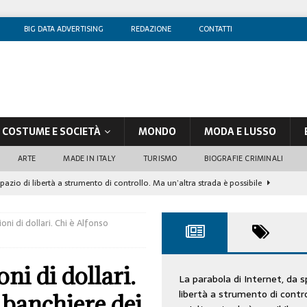
BIG DATA ADVERTISING
REDAZIONE
CONTATTI
COSTUME E SOCIETÀ
MONDO
MODA E LUSSO
ARTE
MADE IN ITALY
TURISMO
BIOGRAFIE CRIMINALI
spazio di libertà a strumento di controllo. Ma un’altra strada è possibile
ni di dollari. Chi è Alfonso
olontè, un attore al di sopra di ogni sospetto
CINEMA
di sostegno
COSTUME/SOCIETÀ
i di dollari.
tà aziendale è in crescita, per prevenirla bisogna cogliere i segnali deboli”
La parabola di Internet, da s
libertà a strumento di contr
 banchiere dei