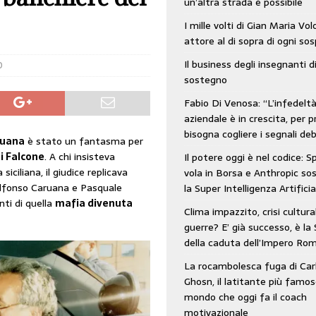
un’altra strada è possibile
: SpaceX vola in Borsa e Anthropic sospende la Super Intelligenza Artificiale
I mille volti di Gian Maria Vo
attore al di sopra di ogni so
Il business degli insegnanti d
 e morto nell’era digitale. Il tempo si era dimenticato di Gillo Dorfles e lui
0
sostegno
Fabio Di Venosa: “L’infedelt
aziendale è in crescita, per p
bisogna cogliere i segnali deb
ruana
è stato un fantasma per
i Falcone
. A chi insisteva
Il potere oggi è nel codice: 
 siciliana, il giudice replicava
vola in Borsa e Anthropic s
lfonso Caruana e Pasquale
la Super Intelligenza Artificia
nti di quella
mafia divenuta
Clima impazzito, crisi cultura
guerre? E’ già successo, è la 
della caduta dell’Impero Ro
La rocambolesca fuga di Car
Ghosn, il latitante più famos
mondo che oggi fa il coach
motivazionale