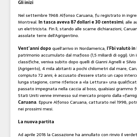
Gli inizi
Nel settembre 1968 Alfonso Caruana, fu registrato in ingres
Montreal.
In tasca aveva 87 dollari e 30 centesimi
; alle 
un elettricista. Fin lì, stando alle scarne dichiarazioni, Caru
assolate terre dell’Agrigentino.
Vent’anni dopo
quell’arrivo in Nordamerica,
l’Fbi valutò in
patrimonio accumulato dal mafioso (1,5 miliardi di oggi). Un i
classifiche, veniva subito dopo quelli di Gianni Agnelli e Silvi
(Agrigento), 4 mila abitanti a pochi chilometri dal mare, Car
compiuto 72 anni, è accusato d’essere stato un capo interco
lunga stagione, come riferisce a «la Lettura» una qualificata
passato impegnata nella caccia al boss, qualsiasi grammo f
Stati Uniti venne immesso sul mercato proprio dalla «fami
Caruana
. Eppure Alfonso Caruana, catturato nel 1998, potre
nei prossimi mesi.
La nuova partita
Ad aprile 2018 la Cassazione ha annullato con rinvio il verdet