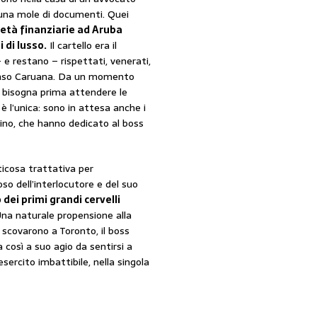
una mole di documenti. Quei
ocietà finanziarie ad Aruba
i di lusso.
Il cartello era il
 e restano – rispettati, venerati,
lfonso Caruana. Da un momento
e bisogna prima attendere le
 l’unica: sono in attesa anche i
orino, che hanno dedicato al boss
icosa trattativa per
oso dell’interlocutore e del suo
dei primi grandi cervelli
Una naturale propensione alla
 scovarono a Toronto, il boss
così a suo agio da sentirsi a
rcito imbattibile, nella singola